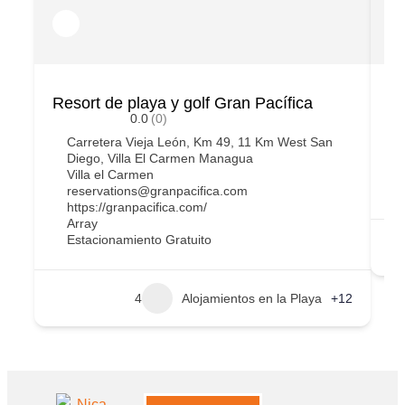
Resort de playa y golf Gran Pacífica
Pr
0.0
(0)
Carretera Vieja León, Km 49, 11 Km West San
Diego, Villa El Carmen Managua
Villa el Carmen
reservations@granpacifica.com
https://granpacifica.com/
Array
Estacionamiento Gratuito
4
Alojamientos en la Playa
+12