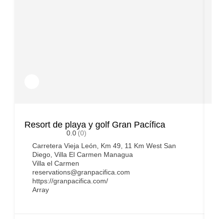
Resort de playa y golf Gran Pacífica
C
0.0
(0)
E
Carretera Vieja León, Km 49, 11 Km West San
Diego, Villa El Carmen Managua
Villa el Carmen
reservations@granpacifica.com
https://granpacifica.com/
Array