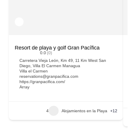
Resort de playa y golf Gran Pacífica
C
0.0
(0)
E
Carretera Vieja León, Km 49, 11 Km West San
Diego, Villa El Carmen Managua
Villa el Carmen
reservations@granpacifica.com
https://granpacifica.com/
Array
4
Alojamientos en la Playa
+12