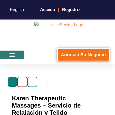
Acceso
Registro
English
Anuncie Su Negocio
Para Negocios
Karen Therapeutic
Massages – Servicio de
Relajación y Tejido