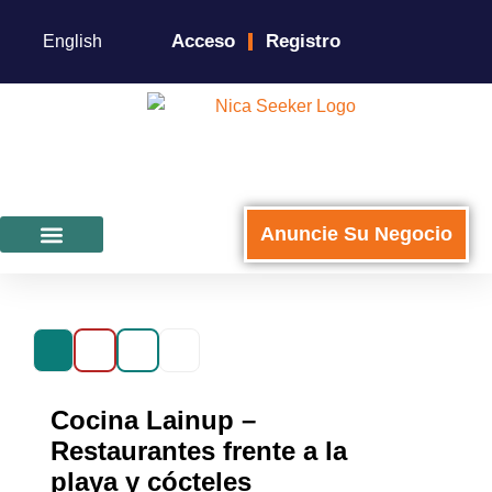
Acceso
Registro
English
Anuncie Su Negocio
Para Negocios
Cocina Lainup –
Restaurantes frente a la
playa y cócteles