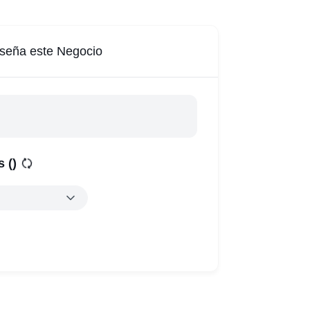
seña este Negocio
s (
)