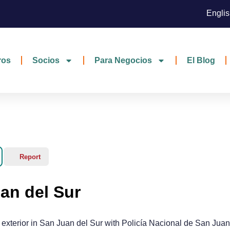
Engli
ros
Socios
Para Negocios
El Blog
Report
an del Sur