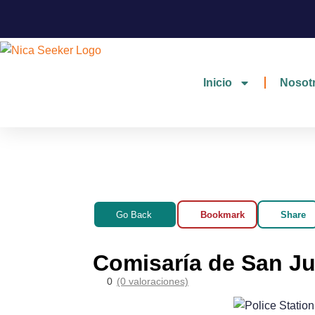
Inicio
Nosot
Go Back
Bookmark
Share
Comisaría de San Ju
0
(0 valoraciones)