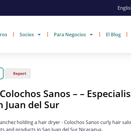
Engli
ros
Socios
Para Negocios
El Blog
Report
Colochos Sanos – – Especialis
n Juan del Sur