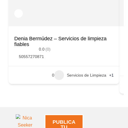
Denia Bermúdez – Servicios de limpieza
H
fiables
0.0
(0)
50557270871
0
Servicios de Limpieza
+1
PUBLICA
TU