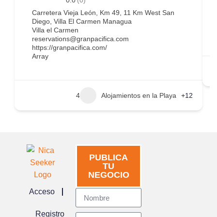
0.0
(0)
D
Carretera Vieja León, Km 49, 11 Km West San
Diego, Villa El Carmen Managua
Villa el Carmen
reservations@granpacifica.com
https://granpacifica.com/
Array
4
Alojamientos en la Playa
+12
PUBLICA
TU
NEGOCIO
Acceso
Registro