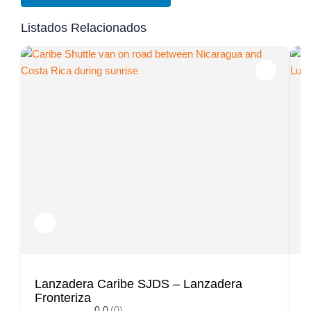
Listados Relacionados
Lanzadera Caribe SJDS – Lanzadera
L
Fronteriza
T
0.0
(0)