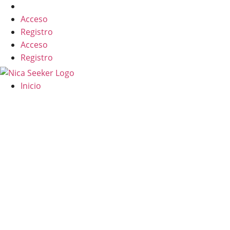
Skip
English
to
Acceso
content
Registro
Acceso
Registro
Inicio