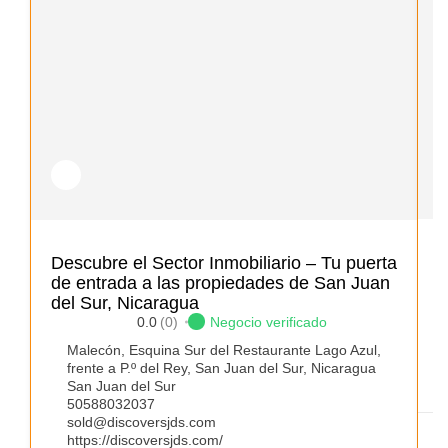
L
Descubre el Sector Inmobiliario – Tu puerta
E
de entrada a las propiedades de San Juan
del Sur, Nicaragua
0.0
(0)
Negocio verificado
Malecón, Esquina Sur del Restaurante Lago Azul,
frente a P.º del Rey, San Juan del Sur, Nicaragua
San Juan del Sur
50588032037
sold@discoversjds.com
https://discoversjds.com/